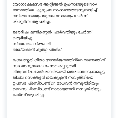
യോഗക്ഷേമസഭ ആറ്റിങ്ങൽ ഉപസഭയുടെ Nov
മാസത്തിലെ കുടുംബ സംഗമത്തോടനുബന്ദിച്ച്
വനിതാസഭയും യുവജനസഭയും ചേർന്ന്
ശിശുദിനം ആചരിച്ചു.
ഭദ്രദീപം: മണികണ്ഠൻ, പാർവതിയും ചേർന്ന്
തെളിയിച്ചു.
സ്വാഗതം : ദ്രൗപതി
അധ്യക്ഷൻ :ദുർഗ്ഗ പ്രദീപ്
മംഗലശ്ശേരി ഗീതാ അന്തർജനത്തിൻ്റെ മരണത്തിന്
സഭ അനുശോചനം രേഖപ്പെടുത്തി.
തിരുവല്ലം മേൽശാന്തിയായി തെരഞ്ഞെടുക്കപ്പെട്ട
ജില്ല സെക്രട്ടറി ജയകൃഷ്ണൻ നമ്പൂതിരിയെ
ഉപസഭ പ്രസിഡണ്ട് Dr. മാധവൻ നമ്പൂതിരിയും
വൈസ് പ്രസിഡണ്ട് നാരായണൻ നമ്പൂതിരിയും
ചേർന്ന് ആദരിച്ചു.