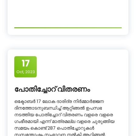
17
Oct, 2023
പോതിച്ചോറ് വിതരണം
ഒക്ടോബർ 17 ലോക ദാരിദ്ര നിർമ്മാർജ്ജന
ദിനത്തോടനുബന്ധിച്ച് ആറ്റിങ്ങൽ ഉപസഭ
നടത്തിയ പോതിച്ചോറ് വിതരണം വളരെ വളരെ
ഗംഭീരമായി എന്ന് മാത്രമല്ല വളരെ ചുരുങ്ങിയ
സമയം കൊണ്ട് 287 പൊതിച്ചോറുകൾ
സസന്തോഷം സംഭാവന നൽകി ആറ്റിങ്ങൽ