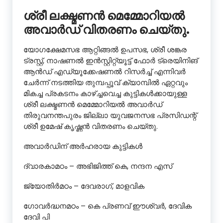
ശ്രീ ലക്ഷ്മണൻ മെമ്മോറിയൽ
അവാർഡ് വിതരണം ചെയ്തു.
യോഗക്ഷേമസഭ ആറ്റിങ്ങൽ ഉപസഭ, ശ്രീ ശങ്കര
ട്രസ്റ്റ്, നാഷണൽ ഇൻസ്റ്റിറ്റ്യൂട്ട് ഫോർ ട്രെയിനിങ്
ആൻഡ് എഡ്യൂക്കേഷണൽ റിസർച്ച് എന്നിവർ
ചേർന്ന് നടത്തിയ തുമ്പപ്പൂവ് ക്യാമ്പിൽ ഏറ്റവും
മികച്ച പ്രകടനം കാഴ്ച്ചവെച്ച കുട്ടികൾക്കായുള്ള
ശ്രീ ലക്ഷ്മണൻ മെമ്മോറിയൽ അവാർഡ്
തിരുവനന്തപുരം ജില്ലാ യുവജനസഭ പ്രസിഡന്റ്
ശ്രീ ഉമേഷ് കൃഷ്ണൻ വിതരണം ചെയ്തു.
അവാർഡിന് അർഹരായ കുട്ടികൾ
ദ്വാരകാമഠം – അഭിജിത്ത് കെ, നന്ദന എസ്
ജ്യോതിർമഠം – ദേവരാഗ്, മാളവിക
ഗോവർദ്ധനമഠം – കെ പ്രണവ് ഈശ്വർ, ദേവിക
ദേവി പി