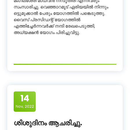
മംഗലശേരി മാധവൻ നമ്പൂതിരി എന്നിവരും
സംസാരിച്ചു. വെഞ്ഞാറമൂട് ഏരിയയിൽ നിന്നും
ഒട്ടുമുക്കാൽ പേരും യോഗത്തിൽ പങ്കെടുത്തു.
വൈസ് പ്രസിഡന്റ്‌ യോഗത്തിൽ
എത്തിച്ചേർന്നവർക്ക് നന്ദി രേഖപെടുത്തി,
അധ്യക്ഷൻ യോഗം പിരിച്ചുവിട്ടു.
14
Nov, 2022
ശിശുദിനം ആചരിച്ചു.