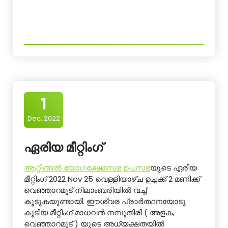
1
Dec, 2022
ഏരിയ മീറ്റിംഗ്
ആറ്റിങ്ങൽ യോഗക്ഷേമസഭ ഉപസഭ
യുടെ ഏരിയ
മീറ്റിംഗ് 2022 Nov 25 വെള്ളിയാഴ്ച ഉച്ചക്ക് 2 മണിക്ക്
വെഞ്ഞാറമൂട് നിലാംബരിയിൽ വച്ച്
കൂടുകയുണ്ടായി. ഈശ്വര പ്രാർത്ഥനയോടു
കൂടിയ മീറ്റിംഗ് മാധവൻ നമ്പൂതിരി ( അളക,
വെഞ്ഞാറമൂട് ) യുടെ അധ്യക്ഷതയിൽ