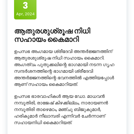
3
Apr, 2024
ആതുരശുശ്രൂഷ നിധി
സഹായം കൈമാറി
ഉപസഭ അംഗമായ ശ്രീദേവി അന്തർജ്ജനത്തിന്
ആതുരശുശ്രൂഷ നിധി സഹായം കൈമാറി.
അംഗത്വം പുതുക്കലിന്റെ ഭാഗമായി നടന്ന ഗൃഹ
സന്ദർശനത്തിന്റെ ഭാഗമായി ശ്രീദേവി
അന്തർജ്ജനത്തിന്റെ ഭവനത്തിൽ എത്തിയപ്പോൾ
ആണ് സഹായം കൈമാറിയത്.
ഉപസഭ ഭാരവാഹികൾ ആയ ഡോ. മാധവൻ
നമ്പൂതിരി, രാജേഷ് കിഴക്കില്ലം, നാരായണൻ
നമ്പൂതിരി താഴെമഠം, മഞ്ചു ബിജുകുമാർ,
ഹരികുമാർ നീലാമ്പരി എന്നിവർ ചേർന്നാണ്
സഹായനിധി കൈമാറിയത്.