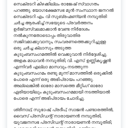
സെക്രടറി കിഴക്കില്ലം രാജേഷ് സ്വാഗതം
പറഞ്ഞു. യോഗക്ഷേമസഭ മുൻ സംസ്ഥാന ജനറൽ
സെക്രടറി എം. വി സുബ്രഹ്മണ്യൻ നമ്പൂതിരി
ചർച്ച ആരംഭിച്ച് സഭയുടെ പ്രവർത്തനം
ഉർജ്വസ്വലമാക്കാൻ വേണ്ട നിർദേശം
നൽകുന്നതോടൊപ്പം തിരുവാതിര
സജിവമാക്കുവാനും, സംവരണത്തെക്കുറിച്ചുള്ള
ഒരു ചർച്ച ക്ലാസും അടുത്ത
കുടുംബസംഗമത്തിൽ വെക്കുവാൻ നിർദ്ദേശിച്ചു.
അളക മാധവൻ നമ്പൂതിരി, വി. എസ്. ഉണ്ണികൃഷ്ണൻ
എന്നിവർ എല്ലാ മാസവും നടത്തുന്ന
കുടുംബസംഗമം രണ്ടു മുന്ന് മാസത്തിൽ ഒരുക്കിൽ
പോരെ എന്ന് ഒരു അഭിപ്രായം പറഞ്ഞു.
അല്ലെങ്കിൽ ഓരോ മാസത്തെ മീറ്റിംഗ് ഓരോ
ഏരിയായിലും കുടുംബസംഗമമായി നടത്തിയാൽ
പോരെ എന്ന് അഭിപ്രായം ചോദിച്ചു.
ശ്രീനാഥ്‌, സുഭാഷ്, പ്രദീപ്, സാജൻ പണ്ടാരത്തിൽ,
വൈസ് പ്രസിഡന്റ്‌ നാരായണൻ നമ്പൂതിരി,
യുവജനസഭ പ്രസിഡന്റ്‌ നാരായണൻ നമ്പൂതിരി,