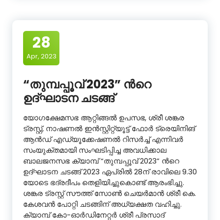
28
Apr, 2023
“തുമ്പപ്പൂവ് 2023” ൻറെ
ഉദ്ഘാടന ചടങ്ങ്
യോഗക്ഷേമസഭ ആറ്റിങ്ങൽ ഉപസഭ, ശ്രീ ശങ്കര
ട്രസ്റ്റ്, നാഷണൽ ഇൻസ്റ്റിറ്റ്യൂട്ട് ഫോർ ട്രെയിനിങ്
ആൻഡ് എഡ്യൂക്കേഷണൽ റിസർച്ച് എന്നിവർ
സംയുക്തമായി സംഘടിപ്പിച്ച അവധിക്കാല
ബാലജനസഭ ക്യാമ്പ് “തുമ്പപ്പൂവ് 2023” ൻറെ
ഉദ്ഘാടന ചടങ്ങ് 2023 ഏപ്രിൽ 28ന് രാവിലെ 9.30
യോടെ ഭദ്രദീപം തെളിയിച്ചുകൊണ്ട് ആരംഭിച്ചു.
ശങ്കര ട്രസ്റ്റ് സൗത്ത് സോൺ ചെയർമാൻ ശ്രീ കെ.
കേശവൻ പോറ്റി ചടങ്ങിന് അധ്യക്ഷത വഹിച്ചു.
ക്യാമ്പ് കോ-ഓർഡിനേറ്റർ ശ്രീ പ്രസാദ്