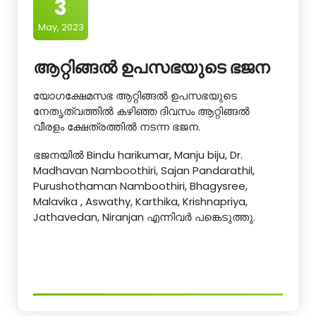
3
May, 2023
ആറ്റിങ്ങൽ ഉപസഭയുടെ ഭജന
യോഗക്ഷേമസഭ ആറ്റിങ്ങൽ ഉപസഭയുടെ
നേതൃത്വത്തിൽ കഴിഞ്ഞ ദിവസം ആറ്റിങ്ങൽ
വീരളം ക്ഷേത്രത്തിൽ നടന്ന ഭജന.
ഭജനയിൽ Bindu harikumar, Manju biju, Dr.
Madhavan Namboothiri, Sajan Pandarathil,
Purushothaman Namboothiri, Bhagysree,
Malavika , Aswathy, Karthika, Krishnapriya,
Jathavedan, Niranjan എന്നിവർ പങ്കെടുത്തു.