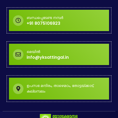
t
s
ബന്ധപ്പെടേണ്ട നമ്പർ
n
+91 8075106923
a
v
മെയിൽ
i
info@yksattingal.in
g
a
t
ഉപസഭ മന്ദിരം, താഴെമഠം, തോട്ടയ്ക്കാട്,
കല്ലമ്പലം
i
o