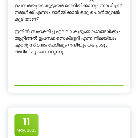
ഉപസഭയുടെ കൂട്ടായ്മ തെളിയിക്കാനും സാധിച്ചത്
നമ്മൾക്ക് എന്നും ഓർമ്മിക്കാൻ ഒരു പൊൻതൂവൽ
കൂടിയാണ്.
ഇതിൽ സഹകരിച്ച എല്ലാ കുടുംബാംഗങ്ങൾക്കും
ആറ്റിങ്ങൽ ഉപസഭ സെക്രട്ടറി എന്ന നിലയിലും
എന്റെ സ്വന്തം പേരിലും നന്ദിയും കടപ്പാടും
അറിയിച്ചു കൊള്ളുന്നു
11
May, 2023