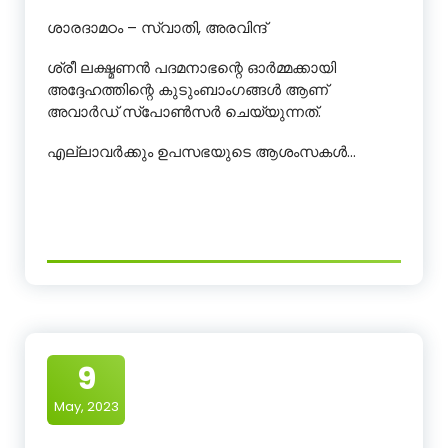
ശാരദാമഠം – സ്വാതി, അരവിന്ദ്
ശ്രീ ലക്ഷ്മണൻ പദമനാഭന്റെ ഓർമ്മക്കായി
അദ്ദേഹത്തിന്റെ കുടുംബാംഗങ്ങൾ ആണ്
അവാർഡ് സ്പോൺസർ ചെയ്യുന്നത്.
എല്ലാവർക്കും ഉപസഭയുടെ ആശംസകൾ…
9
May, 2023