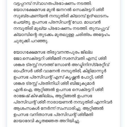
വട്ടപ്പറമ്പ് സ്വാഗതപ്രഭാഷണം നടത്തി.
യോഗക്ഷേമസഭ മുൻ ജനറൽ സെക്രട്ടറി ശ്രീ
സുബ്രഹ്മണ്യൻ നമ്പൂതിരി ക്യാമ്പ് ഉദ്ഘാടനം
ചെയ്തു. ഉപസഭ പ്രസിഡന്റ് ഡോ. മാധവൻ
നമ്പൂതിരി മുഖ്യ പ്രഭാഷണം നടത്തി. തുമ്പപ്പൂവ്
ക്യാമ്പിന്റെ തുടക്കം മുതലുള്ള ചരിത്രം അദ്ദേഹം
ചുരുക്കി പറഞ്ഞു.
യോഗക്ഷേമസഭ തിരുവനന്തപുരം ജില്ല
ജോ.സെക്രട്ടറി ശ്രീമതി സരസ്വതി എസ്, ശ്രീ
ശങ്കര ട്രസ്റ്റ് സൗത്ത് സോൺ അഡ്മിനിസ്‌ട്രേറ്റീവ്
ഓഫീസർ ശ്രീ വാമനൻ നമ്പൂതിരി, കിളിമാന്നൂർ
ഉപസഭ പ്രസിഡന്റ് എസ് കൃഷ്ണൻ പോറ്റി, ശ്രീ
ശങ്കര ട്രസ്റ്റ് പ്രതിനിധി ശ്രീ ബിജുകുമാർ
എൻ.ഐ, ആറ്റിങ്ങൽ ഉപസഭ സെക്രട്ടറി ശ്രീ
രാജേഷ് കിഴക്കില്ലം, ആറ്റിങ്ങൽ ഉപസഭ
പ്രസിഡന്റ് ശ്രീ നാരായണൻ നമ്പൂതിരി എന്നിവർ
ആശംസകൾ നേർന്ന് സംസാരിച്ചു. ആറ്റിങ്ങൽ
ഉപസഭ വനിതാസഭ പ്രസിഡന്റ് ശ്രീമതി
മായാദേവി കൃതജ്ഞത അറിയിച്ചു.