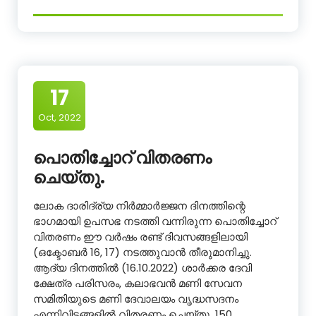
17
Oct, 2022
പൊതിച്ചോറ് വിതരണം
ചെയ്തു.
ലോക ദാരിദ്ര്യ നിർമ്മാർജ്ജന ദിനത്തിന്റെ
ഭാഗമായി ഉപസഭ നടത്തി വന്നിരുന്ന പൊതിച്ചോറ്
വിതരണം ഈ വർഷം രണ്ട് ദിവസങ്ങളിലായി
(ഒക്ടോബർ 16, 17) നടത്തുവാൻ തീരുമാനിച്ചു.
ആദ്യ ദിനത്തിൽ (16.10.2022) ശാർക്കര ദേവി
ക്ഷേത്ര പരിസരം, കലാഭവൻ മണി സേവന
സമിതിയുടെ മണി ദേവാലയം വൃദ്ധസദനം
എന്നിവിടങ്ങളിൽ വിതരണം ചെയ്തു. 150