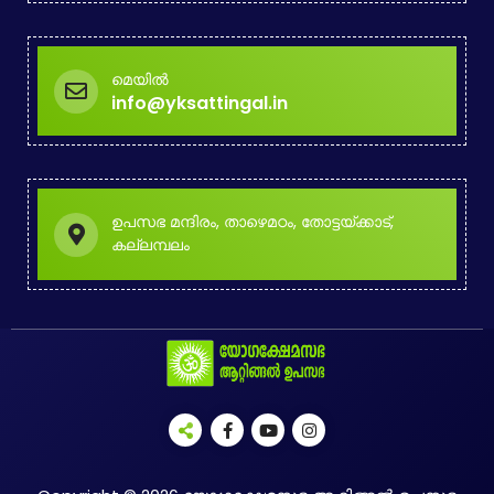
മെയിൽ
info@yksattingal.in
ഉപസഭ മന്ദിരം, താഴെമഠം, തോട്ടയ്ക്കാട്,
കല്ലമ്പലം