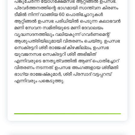
പങ്കുചേർന്ന് യോഗക്ഷേമസഭ ആറ്റിങ്ങൽ ഉപസഭ.
പ്രവർത്തനത്തിന്റെ ഭാഗമായി സാന്ത്വന കിരണം
ടീമിൽ നിന്ന് വാങ്ങിയ 60 പൊതിച്ചോറുകൾ
ആറ്റിങ്ങൽ ഉപസഭ പരിധിയിൽ പെടുന്ന കലാഭവൻ
മണി സേവന സമിതിയുടെ മണി ദേവാലയം
വൃദ്ധസദനത്തിലും വലിയകുന്ന് ഗവർണമെന്റ്
ആശുപത്രിയിലുമായി വിതരണം ചെയ്തു. ഉപസഭ
സെക്രട്ടറി ശ്രീ രാജേഷ് കിഴക്കില്ലം, ഉപസഭ
യുവജനസഭ സെക്രട്ടറി ശ്രീ അഭിജിത്
എന്നിവരുടെ നേതൃത്വത്തിൽ ആണ് പൊതിച്ചോറ്
വിതരണം നടന്നത്. ഉപസഭ അംഗങ്ങളായ ശ്രീമതി
ഭാഗ്യ രാജേഷ്‌കുമാർ, ശ്രീ പ്രസാദ് വട്ടപ്പറമ്പ്
എന്നിവരും പങ്കെടുത്തു.