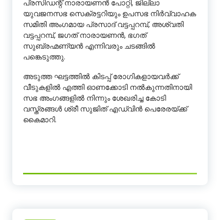
പ്രസിഡന്റ് നാരായണൻ പോറ്റി, ജില്ലാ
യുവജനസഭ സെക്രട്ടറിയും ഉപസഭ നിർവ്വാഹക
സമിതി അംഗമായ പ്രസാദ് വട്ടപ്പറമ്പ്, അശ്വതി
വട്ടപ്പറമ്പ്, ജഗത് നാരായണൻ, ഭഗത്
സുബ്രഹ്മണ്യൻ എന്നിവരും ചടങ്ങിൽ
പങ്കെടുത്തു.
അടുത്ത ഘട്ടത്തിൽ കിടപ്പ് രോഗികളായവർക്ക്
വീടുകളിൽ എത്തി ഓണക്കോടി നൽകുന്നതിനായി
സഭ അംഗങ്ങളിൽ നിന്നും ശേഖരിച്ച കോടി
വസ്ത്രങ്ങൾ ശ്രീ സുജിത് എഡ്വിൻ പെരേരയ്ക്ക്
കൈമാറി.