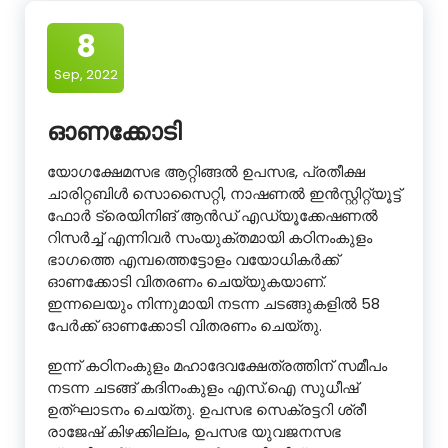
8
Sep, 2022
ഓണക്കോടി
യോഗക്ഷേമസഭ ആറ്റിങ്ങൽ ഉപസഭ, പ്രതീക്ഷ
ചാരിറ്റബിൾ സൊസൈറ്റി, നാഷണൽ ഇൻസ്റ്റിറ്റ്യൂട്ട്
ഫോർ ട്രെയിനിങ് ആൻഡ് എഡ്യൂക്കേഷണൽ
റിസർച്ച് എന്നിവർ സംയുക്തമായി കഠിനംകുളം
ഭാഗത്തെ എമ്പത്തെട്ടോളം വയോധികർക്ക്
ഓണക്കോടി വിതരണം ചെയ്യുകയാണ്.
ഇന്നലെയും നിന്നുമായി നടന്ന ചടങ്ങുകളിൽ 58
പേർക്ക് ഓണക്കോടി വിതരണം ചെയ്തു.
ഇന്ന് കഠിനംകുളം മഹാദേവക്ഷേത്രത്തിന് സമീപം
നടന്ന ചടങ്ങ് കദിനംകുളം എസ്.ഐ സുധീഷ്
ഉത്ഘാടനം ചെയ്തു. ഉപസഭ സെക്രട്ടറി ശ്രീ
രാജേഷ് കിഴക്കില്ലം, ഉപസഭ യുവജനസഭ