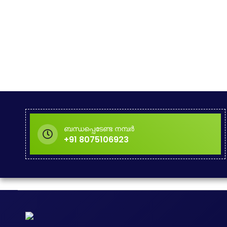
ബന്ധപ്പെടേണ്ട നമ്പർ
+91 8075106923