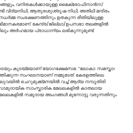
ങ്ങളും, വനിതകള്‍ക്കായുള്ള മൈക്രോഫിനാന്‍സ്
ടി വിദ്യനിധി, ആതുരശുശ്രൂഷ നിധി, അതിഥി മന്ദിരം
ര്‍മ്മ സംരക്ഷണത്തിനും ഉതകുന്ന രീതിയിലുള്ള
ു അഭിമാനകരമാണ്. കേന്ദ്ര/ജില്ലാ/ഉപസഭാ തലങ്ങളില്‍
ലും അര്‍ഹമായ പ്രാധാന്യം ലഭികുന്നുമുണ്ട്.
ളുടെയും കൂടയ്മയാണ് യോഗക്ഷേമസഭ. “ലോകാ: സമസ്താഃ
്തിക്കുന്ന സംഘടനയാണ് നമ്മുടേത്‌. കേരളത്തിലെ
ുവയില്‍ ചെറുമുക്ക്‌മനയില്‍ വച്ച് ആദ്യ നമ്പൂതിരി
്‍ സാമുദായിക സാംസ്കാരിക മേഖലകളില്‍ കാതലായ
േഖലകളില്‍ സമുദായ അംഗങ്ങള്‍ മുന്നോട്ടു വരുന്നതിനും