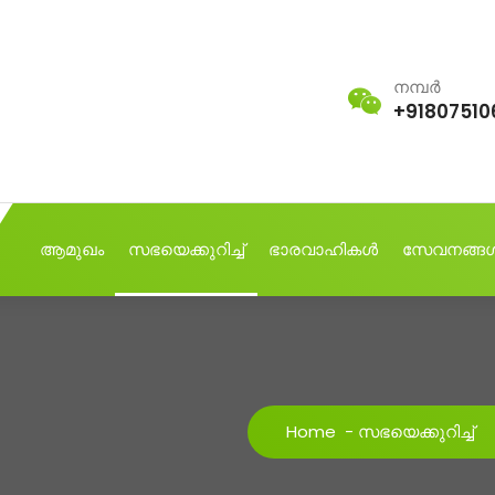
നമ്പർ
+91807510
ആമുഖം
സഭയെക്കുറിച്ച്
ഭാരവാഹികൾ
സേവനങ്ങ
Home
-
സഭയെക്കുറിച്ച്