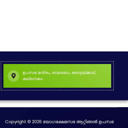
ഉപസഭ മന്ദിരം, താഴെമഠം, തോട്ടയ്ക്കാട്,
കല്ലമ്പലം
Copyright © 2026 യോഗക്ഷേമസഭ ആറ്റിങ്ങൽ ഉപസഭ