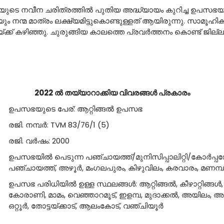
യുടെ നവീന ചരിത്രത്തില്‍ പുതിയ അദ്ധ്യായം കുറിച്ച ഉപസഭയാണ
നന്മ മാത്രം ലക്ഷ്യമിട്ടുകൊണ്ടുള്ളത് ആയിരുന്നു. സാമൂഹിക 
പസഭയ്ക്ക് കഴിഞ്ഞു. ചുരുങ്ങിയ കാലത്തെ പ്രവര്‍ത്തനം കൊണ്ട് ജില
2022 ല്‍ തയ്യാറാക്കിയ വിവരങ്ങള്‍ പ്രകാരം
ഉപസഭയുടെ പേര്: ആറ്റിങ്ങല്‍ ഉപസഭ
രജി. നമ്പര്‍: TVM 83/76/1 (5)
രജി. വര്‍ഷം: 2000
ഉപസഭയില്‍ പെടുന്ന പഞ്ചായത്ത്/മുനിസിപ്പാലിറ്റി/കോര്‍പ്പറേഷന്‍:
പഞ്ചായത്ത്, അഴൂര്‍, മംഗലപുരം, കിഴുവിലം, കരവാരം, മണമ്പൂര്‍,
ഉപസഭ പരിധിയില്‍ ഉള്ള സ്ഥലങ്ങള്‍: ആറ്റിങ്ങല്‍, കീഴാറ്റിങ്ങള്‍,
കോരാണി, മാമം, വെഞ്ഞാറമൂട്, ഇളമ്പ, മുദാക്കല്‍, അയിലം, അ
ഒറ്റൂര്‍, തോട്ടയ്ക്കാട്, ആലംകോട്, വഞ്ചിയൂര്‍