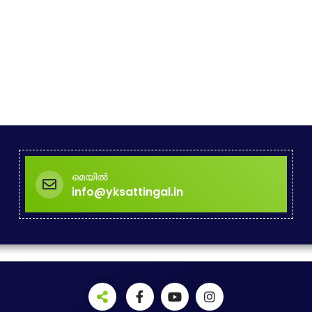
മെയിൽ
info@yksattingal.in