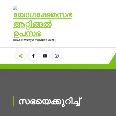
Skip
to
content
ലോകാഃ സമസ്താഃ സുഖിനോ ഭവന്തു
സഭയെക്കുറിച്ച്