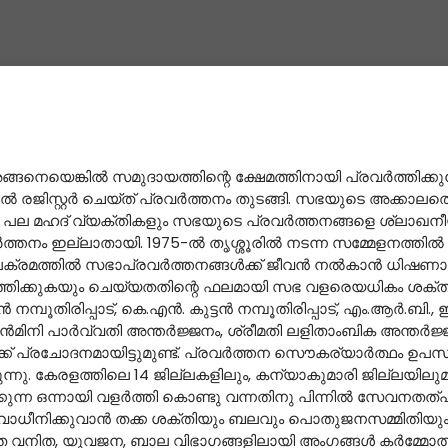
അങ്ങനെയെങ്കില്‍ സമുദായത്തിന്റെ ക്ഷേമത്തിനായി പ്രവര്‍ത്ത
 രജിസ്റ്റര്‍ ചെയ്ത് പ്രവര്‍ത്തനം തുടങ്ങി. സഭയുടെ അക്കാലത്
 പല മഹദ് വ്യക്തികളും സഭയുടെ പ്രവര്‍ത്തനങ്ങളെ ശ്ലാഖനീയമെന്
നം ഇല്ലാതായി. 1975-ല്‍ തൃശ്ശൂരില്‍ നടന്ന സമ്മേളനത്തില്‍ സഭ
 കാലക്രമത്തില്‍ സഭാപ്രവര്‍ത്തനങ്ങള്‍ക്ക് ജീവന്‍ നല്‍കാന്‍ ധി
രവര്‍ത്തിക്കുകയും ചെയ്യതതിന്റെ ഫലമായി സഭ വളരെയധികം ശക്തി 
ുഞ്ഞന്‍ നമ്പൂതിരിപ്പാട്‌, കെ.എന്‍. കുട്ടന്‍ നമ്പൂതിരിപ്പാട്‌, എം.ആര്‍.
െന്‍മിനി പാര്‍വ്വതി അന്തര്‍ജ്ജനം, ശ്രീമതി ലളിതാംബിക അന്തര
‍ക്ക് പ്രചോദനമായിട്ടുമുണ്ട്. പ്രവര്‍ത്തന സൌകര്യാര്‍ത്ഥം ഉ
കുന്നു. കേരളത്തിലെ 14 ജില്ലകളിലും, കന്യാകുമാരി ജില്ലയിലു
കുന്ന ഒന്നായി വളര്‍ത്തി കൊണ്ടു വന്നതിനു പിന്നില്‍ സേവന
 സ്വാധീനിക്കുവാന്‍ തക്ക ശക്തിയും ബലവും പൊതുജനസമ്മിത
 യുവജന, ബാല വിഭാഗങ്ങളിലായി അംഗങ്ങള്‍ കര്‍മ്മോത്സുകരായ