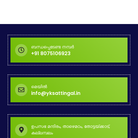
ബന്ധപ്പെടേണ്ട നമ്പർ
+91 8075106923
മെയിൽ
info@yksattingal.in
ഉപസഭ മന്ദിരം, താഴെമഠം, തോട്ടയ്ക്കാട്,
കല്ലമ്പലം