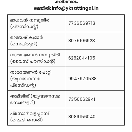
കല്ലമ്പലം
മെയിൽ: info@yksattingal.in
മാധവൻ നമ്പൂതിരി
7736569713
(പ്രസിഡന്റ്)
രാജേഷ് കുമാർ
8075106923
(സെക്രട്ടറി)
നാരായണൻ നമ്പൂതിരി
6282844195
(വൈസ് പ്രസിഡന്റ്)
നാരായണൻ പോറ്റി
(യുവജനസഭ
9947970588
പ്രസിഡന്റ്)
അഭിജിത് (യുവജനസഭ
7356062941
സെക്രട്ടറി)
പ്രസാദ് വട്ടപ്പറമ്പ്
8089156040
(ഐ.ടി സെൽ)