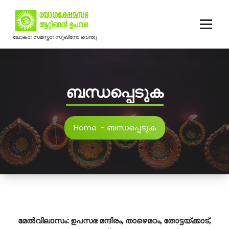
Skip
to
content
ലോകാഃ സമസ്താഃ സുഖിനോ ഭവന്തു
ബന്ധപ്പെടുക
Home
-
ബന്ധപ്പെടുക
മേൽവിലാസം: ഉപസഭ മന്ദിരം, താഴെമഠം, തോട്ടയ്ക്കാട്,